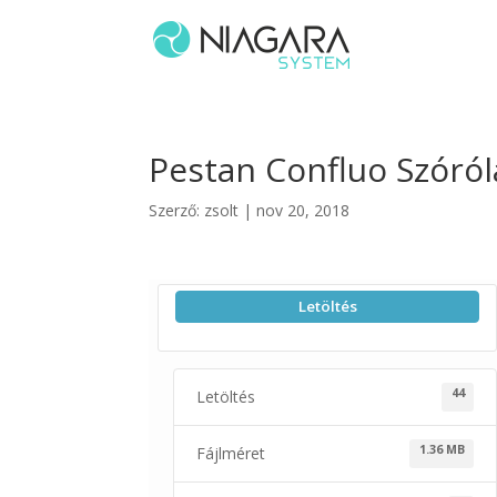
Pestan Confluo Szóró
Szerző:
zsolt
|
nov 20, 2018
Letöltés
44
Letöltés
1.36 MB
Fájlméret