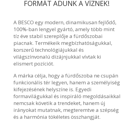
FORMÁT ADUNK A VÍZNEK!
A BESCO egy modern, dinamikusan fejlődő,
100%-ban lengyel gyártó, amely több mint
tíz éve stabil szereplője a fürdőszobai
piacnak. Termékeik megbízhatóságukkal,
korszerű technológiájukkal és
világszínvonalú dizájnjukkal vívtak ki
elismert pozíciót.
A márka célja, hogy a fürdőszoba ne csupán
funkcionális tér legyen, hanem a személyiség
kifejezésének helyszíne is. Egyedi
formavilágukkal és inspiráló megoldásaikkal
nemcsak követik a trendeket, hanem új
irányokat mutatnak, megteremtve a szépség
és a harmónia tökéletes összhangját.