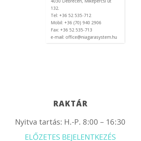
4030 Debrecen, Mikepércsi út
132.
Tel: +36 52 535-712
Mobil: +36 (70) 940 2906
Fax: +36 52 535-713
e-mail: office@niagarasystem.hu
RAKTÁR
Nyitva tartás: H.-P. 8:00 – 16:30
ELŐZETES BEJELENTKEZÉS