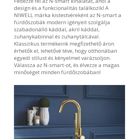
Fedezze fel az N-smart kínálatát, ahol a
design és a funkcionalitás találkozik! A
NIWELL márka kistestvéreként az N-smart a
fürdőszobák modern igényeit szolgálja
szabadonálló káddal, akril káddal,
zuhanykabinnal és zuhanytálcával.
Klasszikus termékeink megfizethető áron
érhetők el, lehetővé téve, hogy otthonában
egyedi stílust és kényelmet varázsoljon.
Válassza az N-smart-ot, és élvezze a magas
minőséget minden fürdőszobában!